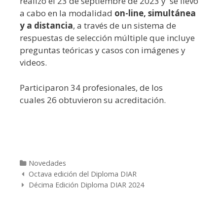
realizó el 23 de septiembre de 2023 y se llevó
a cabo en la modalidad
on-line, simultánea
y a distancia
, a través de un sistema de
respuestas de selección múltiple que incluye
preguntas teóricas y casos con imágenes y
videos.
Participaron 34 profesionales, de los
cuales 26 obtuvieron su acreditación.
Categories
Novedades
Navegación de entradas
Octava edición del Diploma DIAR
Décima Edición Diploma DIAR 2024